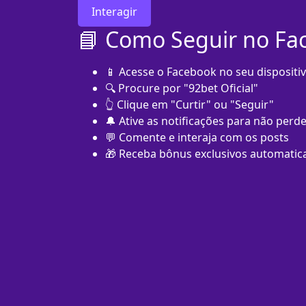
Interagir
📘 Como Seguir no Fa
📱 Acesse o Facebook no seu dispositi
🔍 Procure por "92bet Oficial"
👆 Clique em "Curtir" ou "Seguir"
🔔 Ative as notificações para não perd
💬 Comente e interaja com os posts
🎁 Receba bônus exclusivos automati