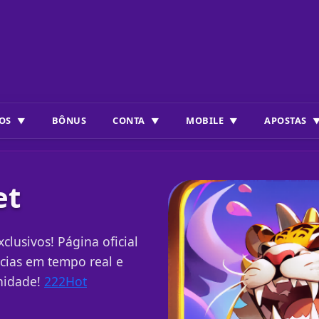
OS
BÔNUS
CONTA
MOBILE
APOSTAS
et
lusivos! Página oficial
cias em tempo real e
unidade!
222Hot