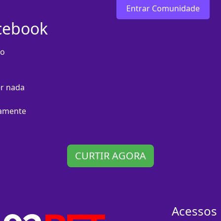
Entrar Comunidade
cebook
vo
er nada
camente
CURTIR AGORA
Acessos