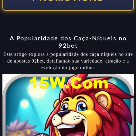
A Popularidade dos Caça-Níqueis no
92bet
Este artigo explora a popularidade dos caça-níqueis no site
de apostas 92bet, detalhando sua variedade, atração e a
evolução do jogo online.