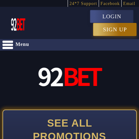
24*7 Support
Facebook
Email
LOGIN
SIGN UP
Menu
SEE ALL
PROMOTIONS