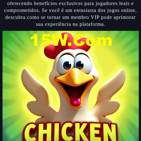
oferecendo benefícios exclusivos para jogadores leais e
comprometidos. Se você é um entusiasta dos jogos online,
descubra como se tornar um membro VIP pode aprimorar
sua experiência na plataforma.