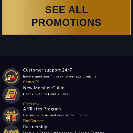
SEE ALL
PROMOTIONS
Customer support 24/7
have a question ? Speak to our agent online
Contact CS
New Member Guide
Check out FAQ and guides
Check now
Affiliates Program
Partner with us and earn some income!
Find Out more
Partnerships
Meet our Brand Ambassadors & Sports Partners