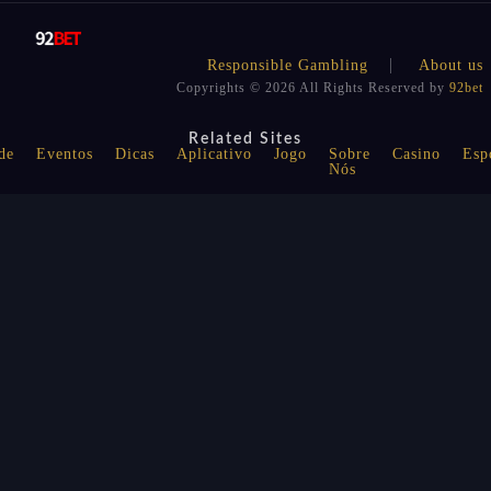
Responsible Gambling
About us
Copyrights © 2026 All Rights Reserved by
92bet
Related Sites
de
Eventos
Dicas
Aplicativo
Jogo
Sobre
Casino
Esp
Nós