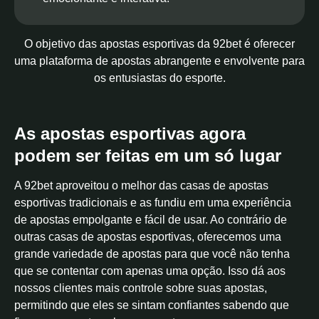
O objetivo das apostas esportivas da 92bet é oferecer
uma plataforma de apostas abrangente e envolvente para
os entusiastas do esporte.
As apostas esportivas agora
podem ser feitas em um só lugar
A 92bet aproveitou o melhor das casas de apostas
esportivas tradicionais e as fundiu em uma experiência
de apostas empolgante e fácil de usar. Ao contrário de
outras casas de apostas esportivas, oferecemos uma
grande variedade de apostas para que você não tenha
que se contentar com apenas uma opção. Isso dá aos
nossos clientes mais controle sobre suas apostas,
permitindo que eles se sintam confiantes sabendo que