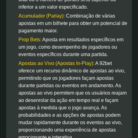
inferior a um valor especificado.
Acumulador (Parlay):
Combinação de várias
apostas em um bilhete para obter um potencial de
pagamento maior.
Prop Bets:
Aposta em resultados específicos em
um jogo, como desempenho de jogadores ou
eventos específicos durante uma partida.
Apostas ao Vivo (Apostas In-Play):
A 92bet
oferece um recurso dinâmico de apostas ao vivo,
permitindo que os jogadores façam apostas
durante partidas ou eventos em andamento. As
apostas ao vivo permitem que os usuários reajam
ao desenrolar da ação em tempo real e façam
apostas à medida que o jogo avança. As
probabilidades e as opções de apostas podem
mudar rapidamente durante os eventos ao vivo,
proporcionando uma experiência de apostas
emocionante e interativa.