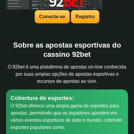
Conecte-se
Registro
Sobre as apostas esportivas do
cassino 92bet
O 92bet é uma plataforma de apostas on-line conhecida
por suas amplas opções de apostas esportivas e
recursos de apostas ao vivo.
Cobertura de esportes:
O 92bet oferece uma ampla gama de esportes para
apostas, permitindo que os jogadores apostem em
vários eventos esportivos de todo o mundo, cobrindo
esportes populares como: