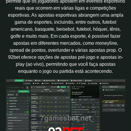
permite que os jogadores apostem em eventos esportivos
reais que ocorrem em várias ligas e competições
esportivas. As apostas esportivas abrangem uma ampla
gama de esportes, incluindo, entre outros, futebol
americano, basquete, beisebol, futebol, hóquei, tênis,
golfe e muito mais. Em cada esporte, é possível fazer
apostas em diferentes mercados, como moneyline,
spread de pontos, over/under e várias apostas prop. O
92bet oferece opções de apostas pré-jogo e apostas in-
play (ao vivo), permitindo que você faça apostas
enquanto o jogo ou partida está acontecendo.