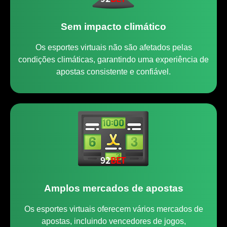
Sem impacto climático
Os esportes virtuais não são afetados pelas
condições climáticas, garantindo uma experiência de
apostas consistente e confiável.
Amplos mercados de apostas
Os esportes virtuais oferecem vários mercados de
apostas, incluindo vencedores de jogos,