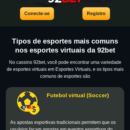
Conecte-se
Registro
Tipos de esportes mais comuns
nos esportes virtuais da 92bet
No cassino 92bet, você pode encontrar uma variedade
de esportes virtuais em Esportes Virtuais, e os tipos mais
comuns de esportes são
Futebol virtual (Soccer)
As apostas esportivas tradicionais permitem que os
usuários façam apostas em eventos esportivos do