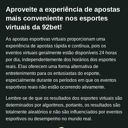
Aproveite a experiência de apostas
mais conveniente nos esportes
virtuais da 92bet!
As apostas esportivas virtuais proporcionam uma
experiência de apostas rápida e contínua, pois os
eventos virtuais geralmente estão disponíveis 24 horas
por dia, independentemente dos horários dos esportes
reais. Elas oferecem uma forma alternativa de
entretenimento para os entusiastas do esporte,
especialmente durante os períodos em que os eventos
esportivos reais não estão ocorrendo ativamente.
Lembre-se de que os resultados dos esportes virtuais são
determinados por algoritmos, portanto, os resultados são
totalmente aleatórios e não são influenciados por eventos
esportivos ou desempenho no mundo real.