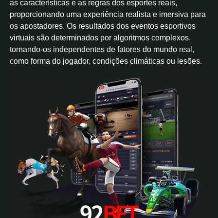
as características e as regras dos esportes reais,
proporcionando uma experiência realista e imersiva para
os apostadores. Os resultados dos eventos esportivos
virtuais são determinados por algoritmos complexos,
tornando-os independentes de fatores do mundo real,
como forma do jogador, condições climáticas ou lesões.