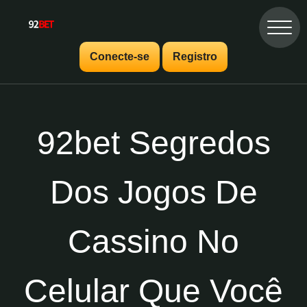
Conecte-se
Registro
92bet Segredos
Dos Jogos De
Cassino No
Celular Que Você