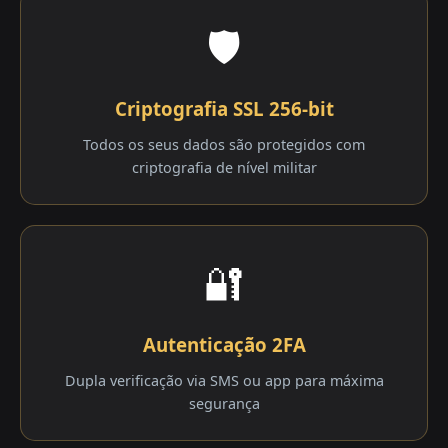
🛡️
Criptografia SSL 256-bit
Todos os seus dados são protegidos com
criptografia de nível militar
🔐
Autenticação 2FA
Dupla verificação via SMS ou app para máxima
segurança