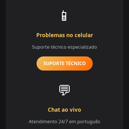
📱
Problemas no celular
Suporte técnico especializado
SUPORTE TÉCNICO
💬
Chat ao vivo
Atendimento 24/7 em português