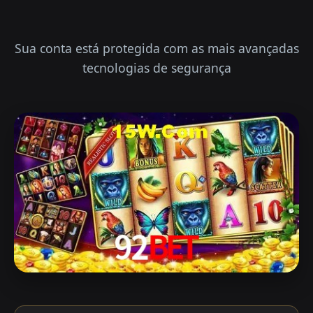
Sua conta está protegida com as mais avançadas
tecnologias de segurança