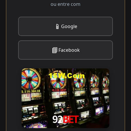
ou entre com
📱
Google
📘
Facebook