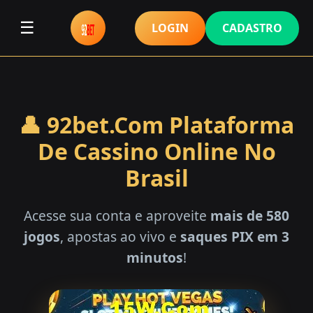
☰
LOGIN
CADASTRO
👤 92bet.Com Plataforma
De Cassino Online No
Brasil
Acesse sua conta e aproveite
mais de 580
jogos
, apostas ao vivo e
saques PIX em 3
minutos
!