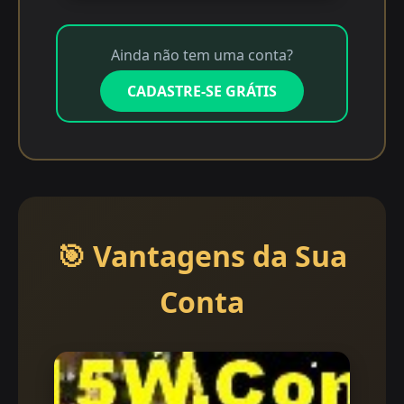
Ainda não tem uma conta?
CADASTRE-SE GRÁTIS
🎯 Vantagens da Sua
Conta