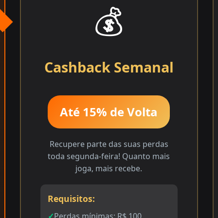
💰
Cashback Semanal
Até 15% de Volta
Recupere parte das suas perdas
toda segunda-feira! Quanto mais
joga, mais recebe.
Requisitos:
Perdas mínimas: R$ 100