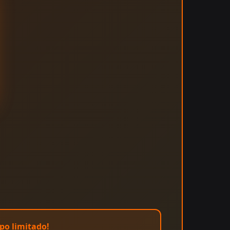
po limitado!