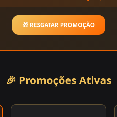
🎁 RESGATAR PROMOÇÃO
🎉 Promoções Ativas