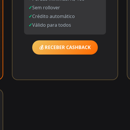
Sem rollover
Crédito automático
Válido para todos
💰 RECEBER CASHBACK