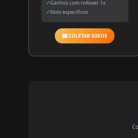
Ganhos com rollover 1x
Slots específicos
🎰 COLETAR GIROS
Co