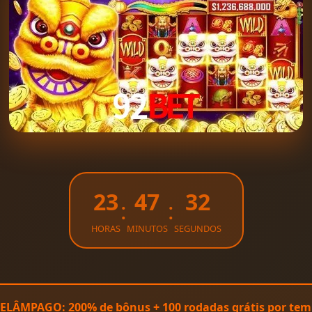
23
47
32
:
:
HORAS
MINUTOS
SEGUNDOS
RELÂMPAGO:
200% de bônus + 100 rodadas grátis por tem