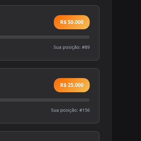
R$ 50.000
Sua posição: #89
R$ 25.000
Sua posição: #156