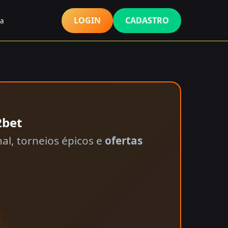
LOGIN
CADASTRO
ma
2bet
l, torneios épicos e
ofertas