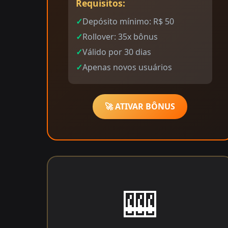
Requisitos:
Depósito mínimo: R$ 50
Rollover: 35x bônus
Válido por 30 dias
Apenas novos usuários
🚀 ATIVAR BÔNUS
🎰